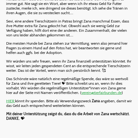
immer gut. Nie sagt sie ein Wort, aber wenn ich ihr etwas Geld für Futter
zustecke, merke ich, wie dringend sie dieses benötigt. Ich sehe die Tränen in
ihren Augen, die sie zu verstecken sucht....
Sevi, eine andere Tierschützerin in Patras bringt Zana manchmal Essen, dass
ihre Mutter extra für Zana gekocht hat. Obwohl auch sie wenig Geld zur
Verfügung haben, hilft dort eine der anderen. Ein Zusammenhalt, der vielen
von uns leider abhanden gekommen ist....
Die meisten Hunde bei Zana stehen zur Vermittlung. wenn also jemand hier
Fragen zu einem Hund auf den Fotos hat, wir beantworten sie gerne und
helfen auch ggfs. bei der Adoption.
Wir würden uns sehr freuen, wenn ihr Zana finanziell unterstützen könntet. Ihr
wisst, wir leiten jeden gespendeten Cent an die entsprechende Tierschützerin
weiter. Das ist der Vorteil, wenn man sich persönlich kennt. 🥰
Das Schönste wäre natürlich eine regelmäßige Spende, das wäre so wertvoll
für Zana und ihre geretteten Tiere! 💝 Bitte schreibt uns an, wenn ihr dies
vorhabt. Wir würden die regelmäßigen Unterstützer*innen von Zana gerne
hier auf der Seite mit Namen veröffentlichen. (
verein@tierfairbunden.de
)
HIER
könnt ihr spenden. Bitte als Verwendungszweck
Zana
angeben, damit wir
das Geld auch entsprechend weiterleiten können.
Mit deiner Unterstützung zeigst du, dass du die Arbeit von Zana wertschätzt.
DANKE. 💝