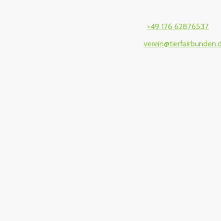
Telefon:
+49 176 62876537
E-Mail:
verein@tierfairbunden.