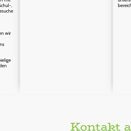
bereic
chul-,
besuche
en wir
uns
ielige
rden
Kontakt 