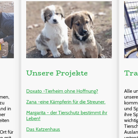
Unsere Projekte
Tra
Doxato -Tierheim ohne Hoffnung?
Alle u
unsere
mmen,
Zana -eine Kämpferin für die Streuner.
kommun
zu
und Sp
and in
Margarita - der Tierschutz bestimmt ihr
ihre S
ner
Leben!
wichti
eiten
Tiersc
Das Katzenhaus
Auslan
Ort für
unters
en mit